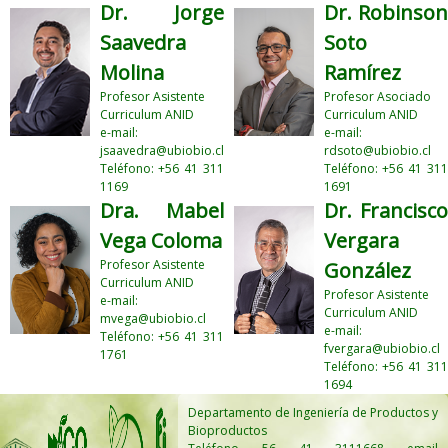
Dr. Jorge
Dr. Robinson
Saavedra
Soto
Molina
Ramírez
Profesor Asistente
Profesor Asociado
Curriculum ANID
Curriculum ANID
e-mail:
e-mail:
jsaavedra@ubiobio.cl
rdsoto@ubiobio.cl
Teléfono: +56 41 311
Teléfono: +56 41 311
1169
1691
Dra. Mabel
Dr. Francisco
Vega Coloma
Vergara
Profesor Asistente
González
Curriculum ANID
Profesor Asistente
e-mail:
Curriculum ANID
mvega@ubiobio.cl
e-mail:
Teléfono: +56 41 311
fvergara@ubiobio.cl
1761
Teléfono: +56 41 311
1694
Departamento de Ingeniería de Productos y
Bioproductos