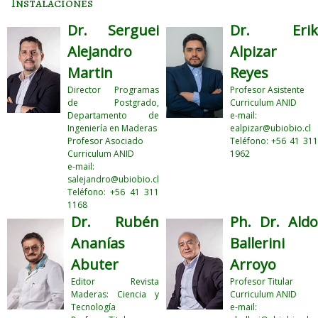
Instalaciones
Dr. Serguei
Dr. Erik
Alejandro
Alpizar
Martin
Reyes
Director Programas
Profesor Asistente
de Postgrado,
Curriculum ANID
Departamento de
e-mail:
Ingeniería en Maderas
ealpizar@ubiobio.cl
Profesor Asociado
Teléfono: +56 41 311
Curriculum ANID
1962
e-mail:
salejandro@ubiobio.cl
Teléfono: +56 41 311
1168
Dr. Rubén
Ph. Dr. Aldo
Ananías
Ballerini
Abuter
Arroyo
Editor Revista
Profesor Titular
Maderas: Ciencia y
Curriculum ANID
Tecnología
e-mail: