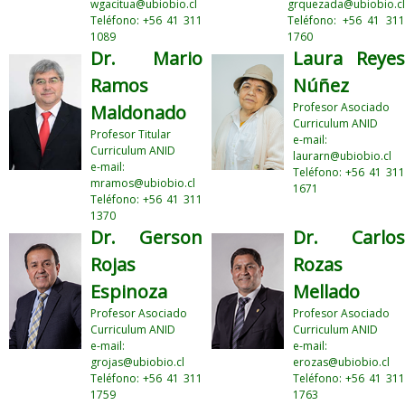
wgacitua@ubiobio.cl
grquezada@ubiobio.cl
Teléfono: +56 41 311
Teléfono: +56 41 311
1089
1760
Dr. Mario
Laura Reyes
Ramos
Núñez
Profesor Asociado
Maldonado
Curriculum ANID
Profesor Titular
e-mail:
Curriculum ANID
laurarn@ubiobio.cl
e-mail:
Teléfono: +56 41 311
mramos@ubiobio.cl
1671
Teléfono: +56 41 311
1370
Dr. Gerson
Dr. Carlos
Rojas
Rozas
Espinoza
Mellado
Profesor Asociado
Profesor Asociado
Curriculum ANID
Curriculum ANID
e-mail:
e-mail:
grojas@ubiobio.cl
erozas@ubiobio.cl
Teléfono: +56 41 311
Teléfono: +56 41 311
1759
1763