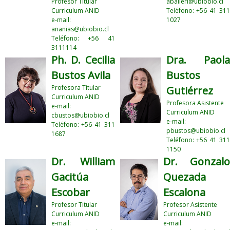
Profesor Titular
aballeri@ubiobio.cl
Curriculum ANID
Teléfono: +56 41 311
e-mail:
1027
ananias@ubiobio.cl
Teléfono: +56 41
3111114
Ph. D. Cecilia
Dra. Paola
Bustos Avila
Bustos
Profesora Titular
Gutiérrez
Curriculum ANID
Profesora Asistente
e-mail:
Curriculum ANID
cbustos@ubiobio.cl
e-mail:
Teléfono: +56 41 311
pbustos@ubiobio.cl
1687
Teléfono: +56 41 311
1150
Dr. William
Dr. Gonzalo
Gacitúa
Quezada
Escobar
Escalona
Profesor Titular
Profesor Asistente
Curriculum ANID
Curriculum ANID
e-mail:
e-mail: