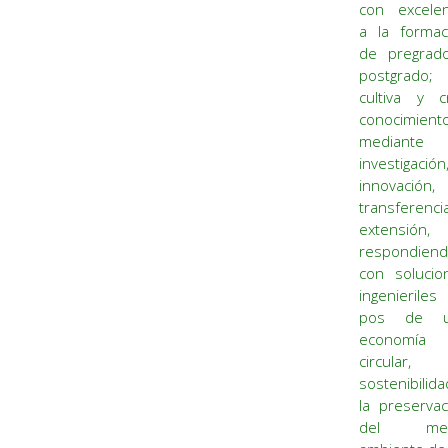
con excelen
a la formac
de pregrad
postgrado;
cultiva y c
conocimient
mediante
investigación
innovación,
transferenci
extensión,
respondien
con solucio
ingenieriles
pos de u
economía
circular,
sostenibilid
la preservac
del med