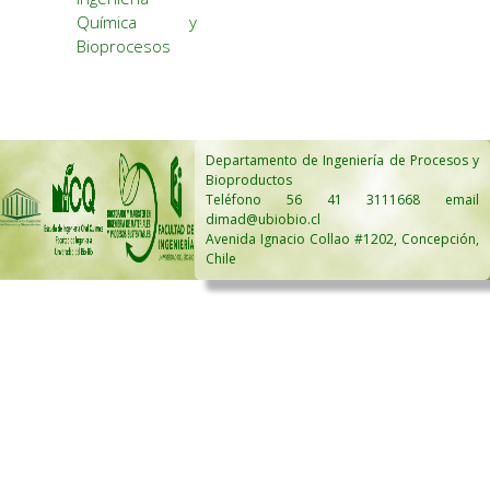
Química y
Bioprocesos
Departamento de Ingeniería de Procesos y
Bioproductos
Teléfono 56 41 3111668 email
dimad@ubiobio.cl
Avenida Ignacio Collao #1202, Concepción,
Chile