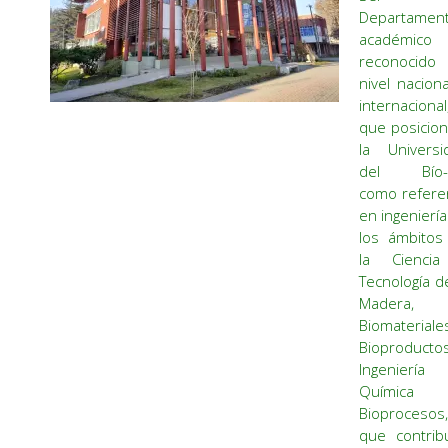
Departamen
académico
reconocid
nivel nacion
internacional
que posicion
la Universi
del Bío-
como refere
en ingenierí
los ámbitos
la Cienci
Tecnología d
Madera,
Biomateriale
Bioproductos
Ingeniería
Química
Bioprocesos,
que contrib